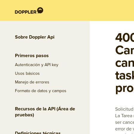
400
Sobre Doppler Api
Ca
Primeros pasos
can
Autenticación y API key
tas
Usos básicos
Manejo de errores
pr
Formato de datos y campos
Recursos de la API (Área de
Solicitud
pruebas)
La Tarea
ser canc
error de 
Definiciones técnicas