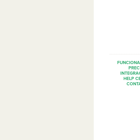
FUNCIONA
PREC
INTEGRA
HELP C
CONT
© 2020 Dopple
los derechos
Políticas de 
lega